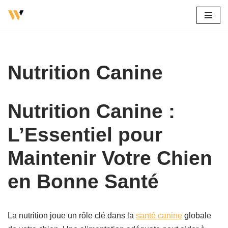
Aller
au
contenu
Nutrition Canine
Nutrition Canine :
L’Essentiel pour
Maintenir Votre Chien
en Bonne Santé
La nutrition joue un rôle clé dans la
santé canine
globale